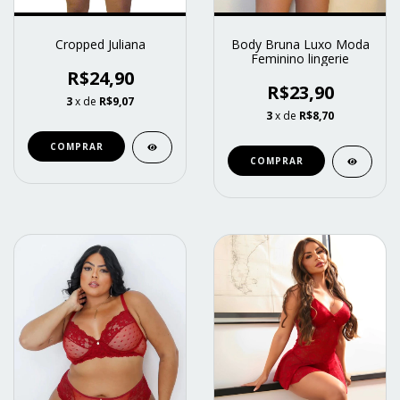
Body Bruna Luxo Moda
Cropped Juliana
Feminino lingerie
R$24,90
R$23,90
3
x de
R$9,07
3
x de
R$8,70
COMPRAR
COMPRAR