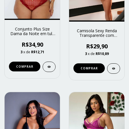
Conjunto Plus Size
Camisola Sexy Renda
Dama da Noite em tule
Transparente com
poá Soutien com Arco
Tanga Lingerie Sensual
fecho duplo Calcinha
R$34,90
Feminina Tule Bordado
R$29,90
Plus Size
Noite Romântica
3
x de
R$12,71
(CM067)
3
x de
R$10,89
COMPRAR
COMPRAR