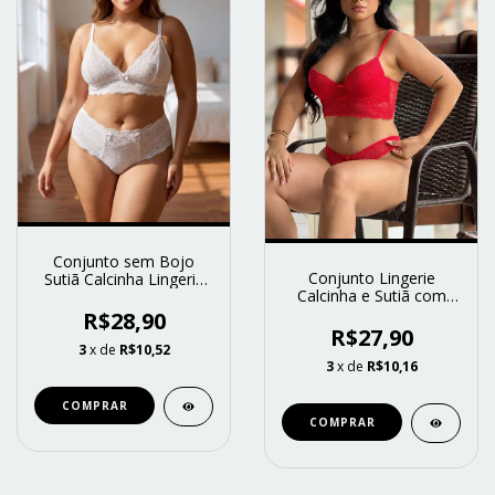
Conjunto sem Bojo
Conjunto Lingerie
Sutiã Calcinha Lingerie
Calcinha e Sutiã com
Sexy Sensual Renda
bojo Rendado Bojo
Conjunto Plus Size
R$28,90
Bolha Cropped Langerie
Conjunto Conforto Plus
R$27,90
Conjunto Renata (CJ005)
Moda Íntima (039)
3
x de
R$10,52
3
x de
R$10,16
COMPRAR
COMPRAR