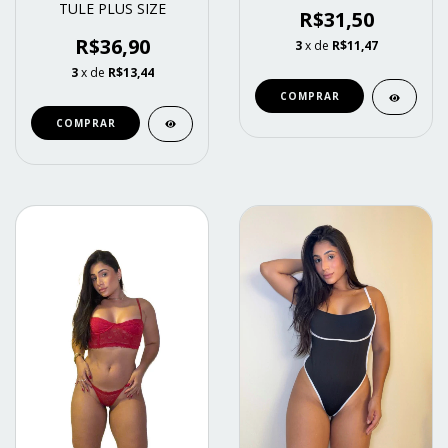
TULE PLUS SIZE
R$31,50
R$36,90
3
x de
R$11,47
3
x de
R$13,44
COMPRAR
COMPRAR