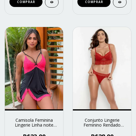
COMPRAR
COMPRAR
Camisola Feminina
Conjunto Lingerie
Lingerie Linha noite
Feminino Rendado
Camisolas Pijama
Veronica Sutiã com Aro
Feminino Camisola sem
Calcinha Luxo (CJ048)