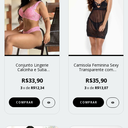
Conjunto Lingerie
Camisola Feminina Sexy
Calcinha e Sutia
Transparente com
Rendado Sutiã com
Renda Fabiola sem Bojo
Bojo Lingerie Feminina
Calcinha Lingerie
R$33,90
R$35,90
CONJUNTO NATALIA
Feminina (CM001)
(CJ006)
3
x de
R$12,34
3
x de
R$13,07
COMPRAR
COMPRAR