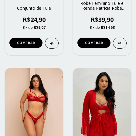
Robe Feminino Tule e
Renda Patrícia Robe
Conjunto de Tule
Bicolor Rendado Luxo
Lingerie Feminina
R$39,90
R$24,90
(RBB002)
3
x de
R$14,53
3
x de
R$9,07
COMPRAR
COMPRAR