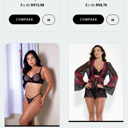
3
x de
R$15,98
3
x de
R$8,70
COMPRAR
COMPRAR