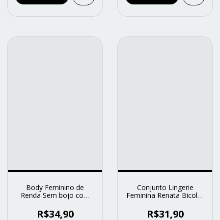
Body Feminino de
Conjunto Lingerie
Renda Sem bojo com
Feminina Renata Bicolor
aro de sustentação Jade
Sutiã com Bojo Cropped
Bory em tule e renda
Calcinha de Renda Luxo
R$34,90
R$31,90
Persex Lingerie Sensual
(CJB005)