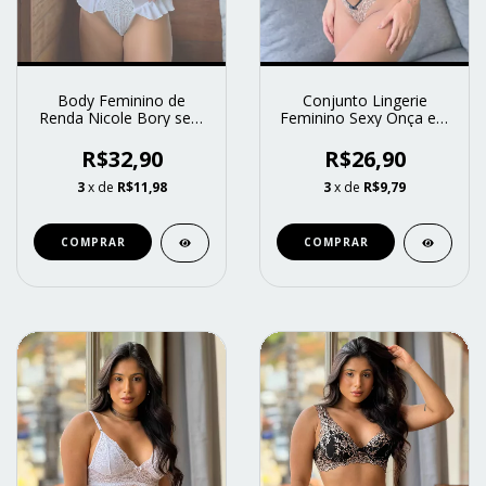
Body Feminino de
Conjunto Lingerie
Renda Nicole Bory sem
Feminino Sexy Onça em
Bojo Rendado Lingerie
Tule Rendado Sutiã Sem
Feminina (BD027)
Bojo Calcinha Feminina
R$32,90
R$26,90
(CJ031)
3
x de
R$11,98
3
x de
R$9,79
COMPRAR
COMPRAR