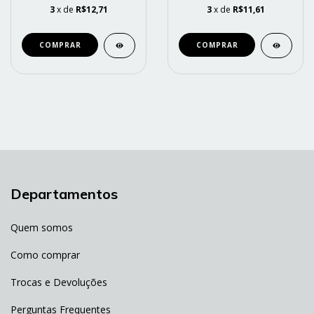
(BD010)
3
x de
R$12,71
3
x de
R$11,61
COMPRAR
COMPRAR
Departamentos
Quem somos
Como comprar
Trocas e Devoluções
Perguntas Frequentes